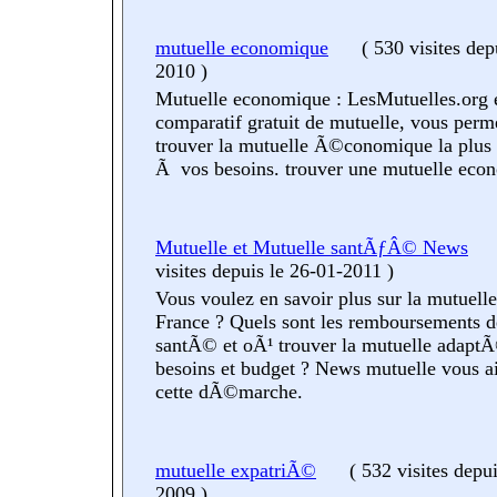
mutuelle economique
(
530 visites
dep
2010
)
Mutuelle economique : LesMutuelles.org 
comparatif gratuit de mutuelle, vous perm
trouver la mutuelle Ã©conomique la plu
Ã vos besoins. trouver une mutuelle eco
Mutuelle et Mutuelle santÃƒÂ© News
visites
depuis le 26-01-2011
)
Vous voulez en savoir plus sur la mutuel
France ? Quels sont les remboursements d
santÃ© et oÃ¹ trouver la mutuelle adap
besoins et budget ? News mutuelle vous a
cette dÃ©marche.
mutuelle expatriÃ©
(
532 visites
depui
2009
)