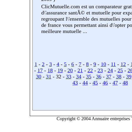
ClicMutuelle.com est un comparateur grat
d\'assurance santÃ© et mutuelle pour exp
regroupant l\'ensemble des mutuelles pou
de france vous permettant ainsi d\'opter po
meilleure mutuelle ...
1
-
2
-
3
-
4
-
5
-
6
-
7
-
8
-
9
-
10
-
11
-
12
-
-
17
-
18
-
19
-
20
-
21
-
22
-
23
-
24
-
25
-
2
30
-
31
- 32 -
33
-
34
-
35
-
36
-
37
-
38
-
39
43
-
44
-
45
-
46
-
47
-
48
Copyright © 2004 Annuaire entreprises T