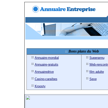
Bons plans du Web
Annuaire-mondial
Superannu
Annuaire-gratuits
Web-rencont
Annuairedrive
film adulte
Casino-caraïbes
Sexe
Kroosty