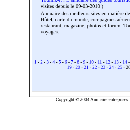
Youlink-it : L’annuaire des guides touristi
visites
depuis le 09-03-2010
)
Annuaire des meilleurs sites en matière de
Hôtel, carte du monde, compagnies aérien
restaurant, magazine, photos et forum. Tou
voyages.
1
-
2
-
3
-
4
-
5
-
6
-
7
-
8
-
9
-
10
-
11
-
12
-
13
-
14
19
-
20
-
21
-
22
-
23
-
24
-
25
- 2
Copyright © 2004 Annuaire entreprises T