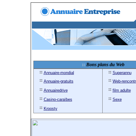
Bons plans du Web
Annuaire-mondial
Superannu
Annuaire-gratuits
Web-rencont
Annuairedrive
film adulte
Casino-caraïbes
Sexe
Kroosty