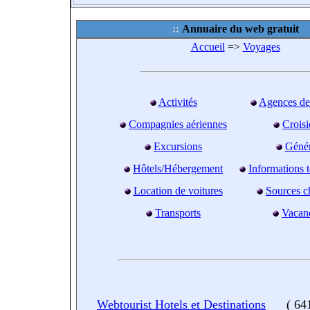
Annuaire du web gratuit
Accueil
=>
Voyages
Activités
Agences de
Compagnies aériennes
Croisi
Excursions
Génér
Hôtels/Hébergement
Informations t
Location de voitures
Sources c
Transports
Vacan
Webtourist Hotels et Destinations
(
641