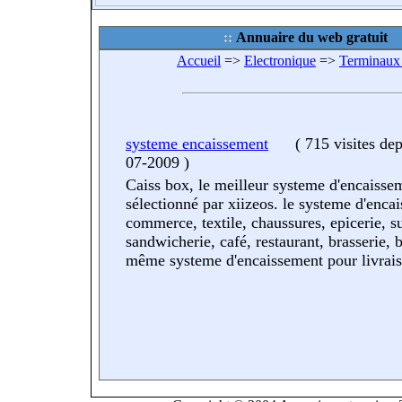
Annuaire du web gratuit
Accueil
=>
Electronique
=>
Terminau
systeme encaissement
(
715 visites
dep
07-2009
)
Caiss box, le meilleur systeme d'encaisse
sélectionné par xiizeos. le systeme d'enca
commerce, textile, chaussures, epicerie, su
sandwicherie, café, restaurant, brasserie, b
même systeme d'encaissement pour livrai