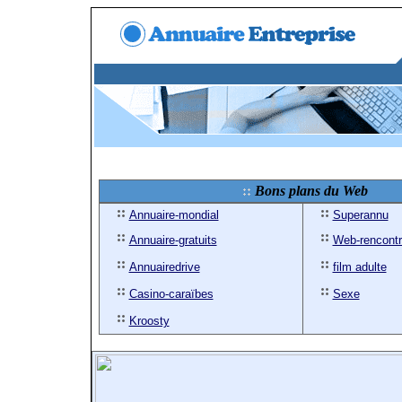
Bons plans du Web
Annuaire-mondial
Superannu
Annuaire-gratuits
Web-rencont
Annuairedrive
film adulte
Casino-caraïbes
Sexe
Kroosty