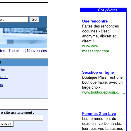
|
|
ites
Top clics
Nouveautés
b
che
atuit
es
e site gratuitement :