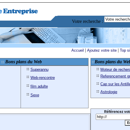
Votre recherche :
|
|
Accueil
Ajoutez votre site
Top s
Bons plans du Web
Bons plans du We
Superannu
Moteur de recher
Referencement gr
Web-rencontre
Cap sur les Antill
film adulte
Astrologie
Sexe
Référencez votr