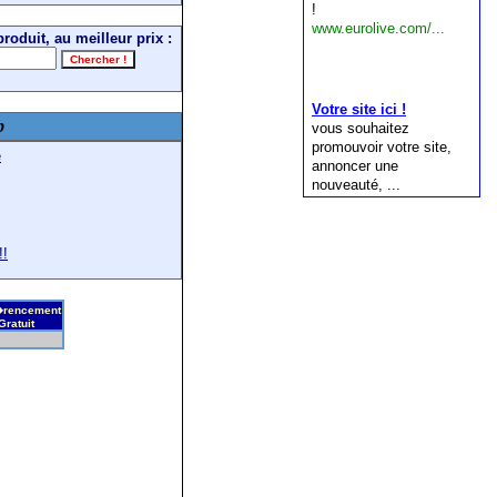
roduit, au meilleur prix :
b
e
!!
rencement
Gratuit