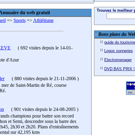
Trouvez le meilleur p
Annuaire du web gratuit
eil
=>
Sports
=>
Athlétisme
Bons plans du We
guide du tourism
EEVE
(
692 visites
depuis le 14-01-
Logos sonneries
ote d'Azur
Electromenager
DVD BAS PRIX !
Mer
(
880 visites
depuis le 21-11-2006
)
a mer de Saint-Martin de Ré, course
R�f�
 Ré.
R�f�rencez gratuitement votre site.
on
(
901 visites
depuis le 24-08-2005
)
ands champions pour battre son record
hon et Semi, descendre sous la barre des
 2h45, 2h30 et 2h20. Plans d'entraînements
ental sur 42,195 kms