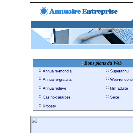
Bons plans du Web
Annuaire-mondial
Superannu
Annuaire-gratuits
Web-rencont
Annuairedrive
film adulte
Casino-caraïbes
Sexe
Kroosty