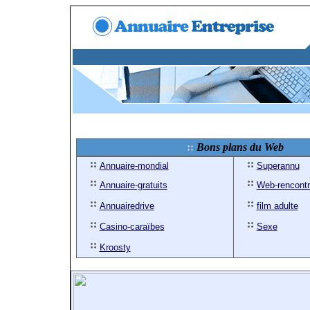
Bons plans du Web
Annuaire-mondial
Superannu
Annuaire-gratuits
Web-rencont
Annuairedrive
film adulte
Casino-caraïbes
Sexe
Kroosty