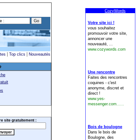
|
|
ites
Top clics
Nouveautés
b
che
atuit
es
e site gratuitement :