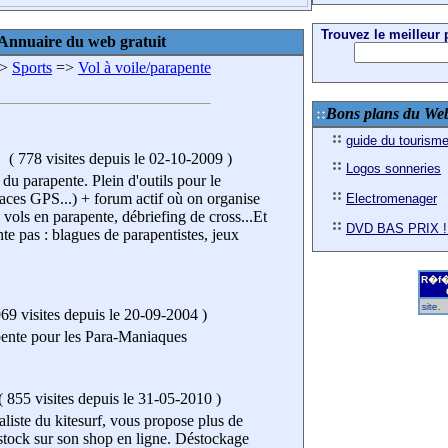
Trouvez le meilleur p
Annuaire du web gratuit
>
Sports
=>
Vol à voile/parapente
Bons plans du We
guide du tourism
(
778 visites
depuis le 02-10-2009
)
Logos sonneries
du parapente. Plein d'outils pour le
races GPS...) + forum actif où on organise
Electromenager
e vols en parapente, débriefing de cross...Et
DVD BAS PRIX !
e pas : blagues de parapentistes, jeux
R�f�
R�f�rencez gratuitement votre site.
69 visites
depuis le 20-09-2004
)
ente pour les Para-Maniaques
(
855 visites
depuis le 31-05-2010
)
ialiste du kitesurf, vous propose plus de
stock sur son shop en ligne. Déstockage