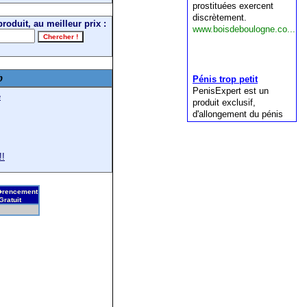
roduit, au meilleur prix :
b
e
!!
rencement
Gratuit