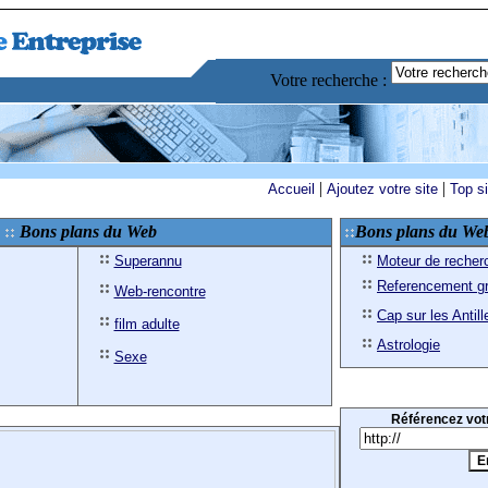
Votre recherche :
|
|
Accueil
Ajoutez votre site
Top s
Bons plans du Web
Bons plans du We
Superannu
Moteur de recher
Referencement gr
Web-rencontre
Cap sur les Antill
film adulte
Astrologie
Sexe
Référencez votr