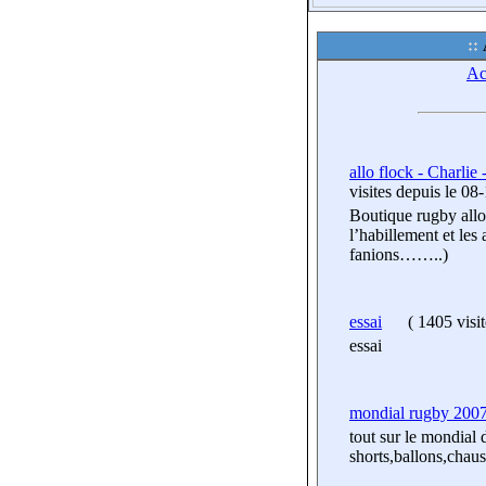
Ac
allo flock - Cha
visites
depuis le 08
Boutique rugby allo 
l’habillement et les 
fanions……..)
essai
(
1405 visi
essai
mondial rugby 200
tout sur le mondial
shorts,ballons,chaus