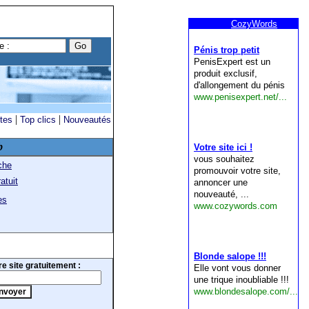
|
|
ites
Top clics
Nouveautés
b
che
atuit
es
e site gratuitement :