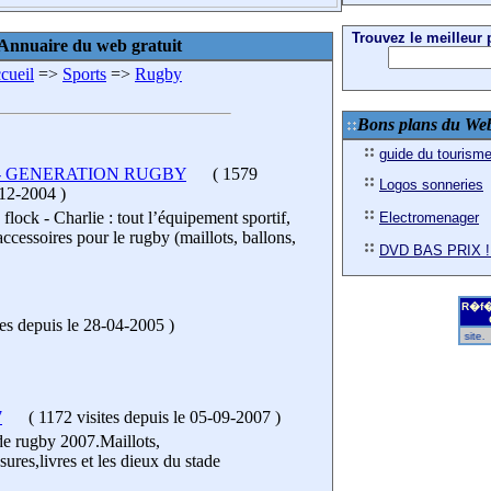
Trouvez le meilleur p
Annuaire du web gratuit
cueil
=>
Sports
=>
Rugby
Bons plans du We
guide du tourism
rlie - GENERATION RUGBY
(
1579
Logos sonneries
-12-2004
)
flock - Charlie : tout l’équipement sportif,
Electromenager
accessoires pour le rugby (maillots, ballons,
DVD BAS PRIX !
R�f�
tes
depuis le 28-04-2005
)
R�f�rencez gratuitement votre site.
7
(
1172 visites
depuis le 05-09-2007
)
 de rugby 2007.Maillots,
sures,livres et les dieux du stade