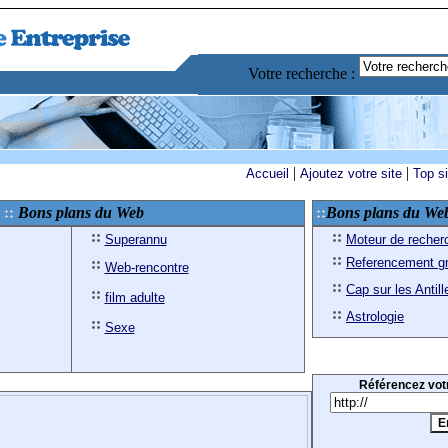
Votre recherche :
|
|
Accueil
Ajoutez votre site
Top s
Bons plans du Web
Bons plans du We
Superannu
Moteur de recher
Referencement gr
Web-rencontre
Cap sur les Antill
film adulte
Astrologie
Sexe
Référencez votr