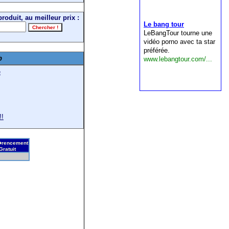
roduit, au meilleur prix :
b
e
!!
rencement
Gratuit