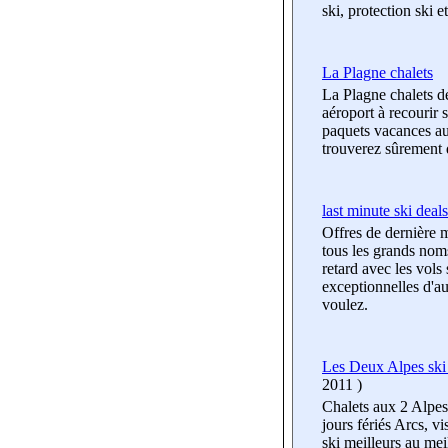
ski, protection ski 
La Plagne chalets
La Plagne chalets de 
aéroport à recourir
paquets vacances au 
trouverez sûrement 
last minute ski deals
Offres de dernière m
tous les grands nom
retard avec les vol
exceptionnelles d'a
voulez.
Les Deux Alpes ski 
2011
)
Chalets aux 2 Alpes,
jours fériés Arcs, v
ski meilleurs au me