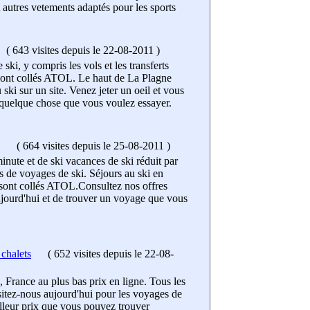
et autres vetements adaptés pour les sports
(
643 visites
depuis le 22-08-2011
)
ski, y compris les vols et les transferts
 sont collés ATOL. Le haut de La Plagne
ski sur un site. Venez jeter un oeil et vous
quelque chose que vous voulez essayer.
(
664 visites
depuis le 25-08-2011
)
inute et de ski vacances de ski réduit par
s de voyages de ski. Séjours au ski en
s sont collés ATOL.Consultez nos offres
ujourd'hui et de trouver un voyage que vous
chalets
(
652 visites
depuis le 22-08-
 France au plus bas prix en ligne. Tous les
isitez-nous aujourd'hui pour les voyages de
illeur prix que vous pouvez trouver