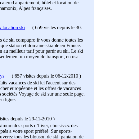
f catered appartement, hôtel et location de
hamonix, Alpes françaises.
 location ski
(
659 visites
depuis le 30-
ns de ski compapro.fr vous donne toutes les
aque station et domaine skiable en France.
 au meilleur tarif pour partir au ski. Le ski
 seulement un moyen de transport, en usa
ays
(
657 visites
depuis le 06-12-2010
)
its vacances de ski ici l'accent sur des
 cher européenne et les offres de vacances
sociétés Voyage de ski sur une seule page,
en ligne.
sites
depuis le 29-11-2010
)
ximum des sports d’hiver, choisissez des
tés a votre sport préféré. Sur sports-
ouverez tous les blouson de ski, pantalon de