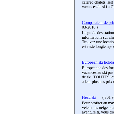
catered chalets, sel
vacances de ski a C
Comparateur de prix
03-2010
)
Le guide des statio
informations sur ch
Trouvez une location
est resté longtemps
European ski holid
Européenne des forfa
vacances au ski pas
de ski. TOUTES les 
a leur plus bas prix 
Head ski
(
801 vi
Pour profiter au ma
vetements neige adap
aventure.fr, vous tr