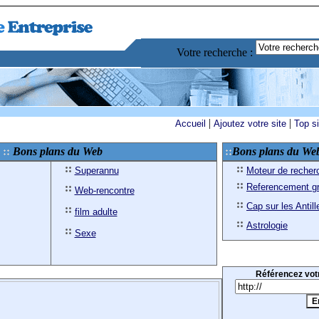
Votre recherche :
|
|
Accueil
Ajoutez votre site
Top s
Bons plans du Web
Bons plans du We
Superannu
Moteur de recher
Referencement gr
Web-rencontre
Cap sur les Antill
film adulte
Astrologie
Sexe
Référencez votr