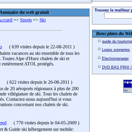
Trouvez le meilleur p
Annuaire du web gratuit
ccueil
=>
Sports
=>
Ski
Bons plans du We
guide du tourism
s
(
639 visites
depuis le 22-08-2011
)
Logos sonneries
halets vacances au ski ensemble de tous les
. Toutes Alpe d'Huez chalets de ski et
Electromenager
t entièrement ATOL protégés.
DVD BAS PRIX !
(
622 visites
depuis le 26-08-2011
)
R�f�
lus de 20 aéroports régionaux à plus de 200
R�f�rencez gratuitement votre site.
de villégiature de ski. Tous les chalets de
és. Contactez-nous aujourd'hui si vous
ations concernant nos chalets de ski.
ered
(
770 visites
depuis le 04-05-2009
)
t & Guide ski hébergement sur mobile: