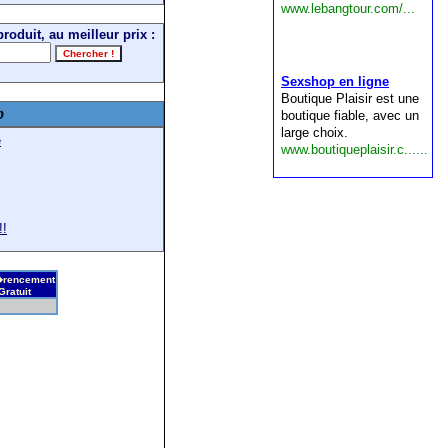
roduit, au meilleur prix :
b
e
!!
rencement
Gratuit