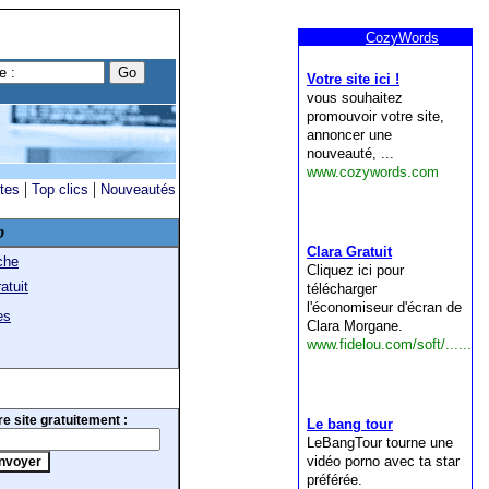
|
|
ites
Top clics
Nouveautés
b
che
atuit
es
e site gratuitement :