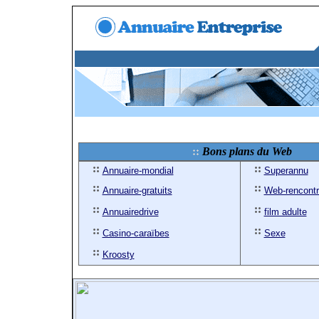
Bons plans du Web
Annuaire-mondial
Superannu
Annuaire-gratuits
Web-rencont
Annuairedrive
film adulte
Casino-caraïbes
Sexe
Kroosty