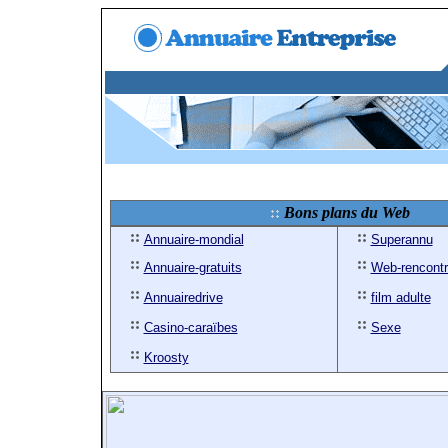
Bons plans du Web
Annuaire-mondial
Superannu
Annuaire-gratuits
Web-rencont
Annuairedrive
film adulte
Casino-caraïbes
Sexe
Kroosty