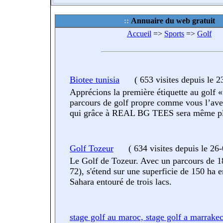
Annuaire du web gratuit
Accueil
=>
Sports
=>
Golf
Biotee tunisia
(
653 visites
depuis le 
Apprécions la première étiquette au golf «
parcours de golf propre comme vous l’ave
qui grâce à REAL BG TEES sera même pl
Golf Tozeur
(
634 visites
depuis le 26
Le Golf de Tozeur. Avec un parcours de 18
72), s'étend sur une superficie de 150 ha e
Sahara entouré de trois lacs.
stage golf au maroc, stage golf a marrakec