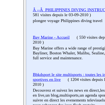
Â --Â PHILIPPINES DIVING INSTRU
581 visites
depuis le 03-09-2010
)
plongee voyage Philippines diving travel
Bay Marine - Accueil
(
550 visites
dep
2010
)
Bay Marine offers a wide range of prestigi
Bayliner, Boston Whaler, Malibu, Sealine,
full service and maintenance.
Bbkdsport le site multisports : toutes les i
sportives en live
(
1204 visites
depuis 
2010
)
Decouvrez et suivez les news en direct,les
en live,un blog,multisports,un agenda spor
suivre en direct les evenements televisuel