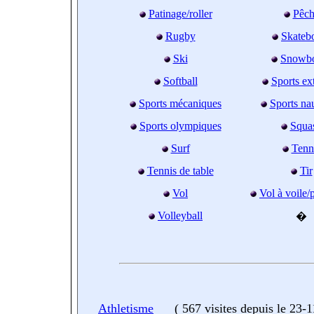
Patinage/roller
Pêch
Rugby
Skateb
Ski
Snowb
Softball
Sports ex
Sports mécaniques
Sports na
Sports olympiques
Squa
Surf
Tenn
Tennis de table
Tir
Vol
Vol à voile/
Volleyball
�
Athletisme
(
567 visites
depuis le 23-