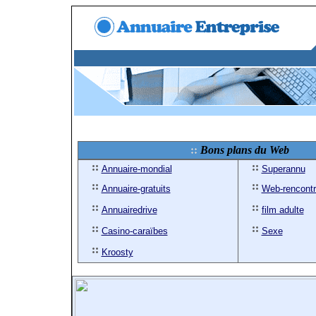
Bons plans du Web
Annuaire-mondial
Superannu
Annuaire-gratuits
Web-rencont
Annuairedrive
film adulte
Casino-caraïbes
Sexe
Kroosty