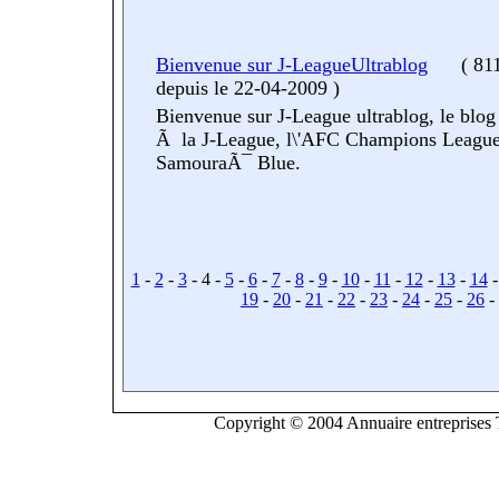
Bienvenue sur J-LeagueUltrablog
(
811
depuis le 22-04-2009
)
Bienvenue sur J-League ultrablog, le blo
Ã la J-League, l\'AFC Champions League
SamouraÃ¯ Blue.
1
-
2
-
3
- 4 -
5
-
6
-
7
-
8
-
9
-
10
-
11
-
12
-
13
-
14
19
-
20
-
21
-
22
-
23
-
24
-
25
-
26
-
Copyright © 2004 Annuaire entreprises T