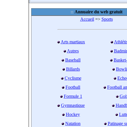
Annuaire du web gratuit
Accueil
=>
Sports
Arts martiaux
Athlét
Autres
Badmi
Baseball
Basket-
Billards
Bowl
Cyclisme
Eche
Football
Football a
Formule 1
Gol
Gymnastique
Handb
Hockey
Lutt
Natation
Patinage s